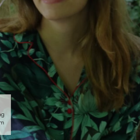
,
ng
em