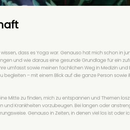
haft
u wissen, dass es Yoga war. Genauso hat mich schon in jun
ngen und wie daraus eine gesunde Grundlage für ein zuf
hre umfasst sowie meinen fachlichen Weg in Medizin und E
egleiten – mit einem Blick auf die ganze Person sowie i
eine Mitte zu finden, mich zu entspannen und Themen loszul
aben und Krankheiten vorzubeugen. Bei langen oder anstr
rungsweise. Genauso in Zeiten, in denen viel los ist oder i